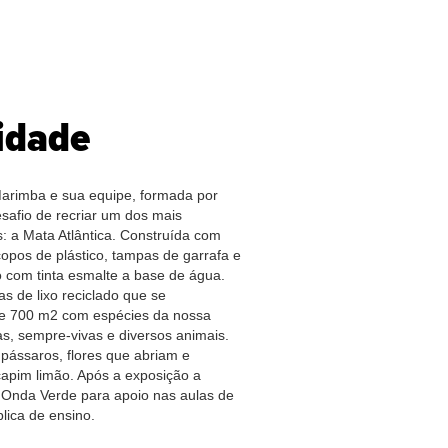
idade
Marimba e sua equipe, formada por
safio de recriar um dos mais
s: a Mata Atlântica. Construída com
 copos de plástico, tampas de garrafa e
o com tinta esmalte a base de água.
s de lixo reciclado que se
de 700 m2 com espécies da nossa
s, sempre-vivas e diversos animais.
pássaros, flores que abriam e
capim limão. Após a exposição a
 Onda Verde para apoio nas aulas de
lica de ensino.