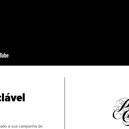
clável
nçado a sua campanha de