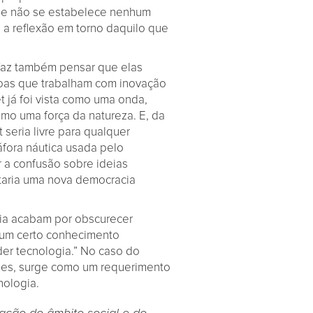
ção e não se estabelece nenhum
 a reflexão em torno daquilo que
faz também pensar que elas
soas que trabalham com inovação
 já foi vista como uma onda,
omo uma força da natureza. E, da
eria livre para qualquer
áfora náutica usada pelo
r a confusão sobre ideias
litaria uma nova democracia
ogia acabam por obscurecer
 um certo conhecimento
der tecnologia.” No caso do
ezes, surge como um requerimento
nologia.