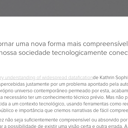
ornar uma nova forma mais compreensível
nossa sociedade tecnologicamente conec
y understanding of widespread datafication
de Kathrin Sophi
percebidas justamente por um problema apontado pela autor
o próprio universo contemporâneo permeado por esta, acab
ia necessário ter um conhecimento técnico prévio. Mas não p
ida a um contexto tecnológico, usando ferramentas como r
público e importância que criemos narrativas de fácil compr
lvez não seja suficientemente compreensível ou absorvido po
 a possibilidade de existir uma visão certa e outra errada. 