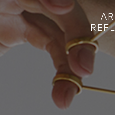
AR
REF