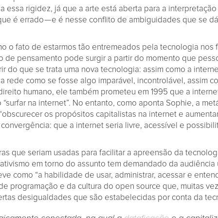
ina essa rigidez, já que a arte está aberta para a interpreta
ue é errado — e é nesse conflito de ambiguidades que se dá
o o fato de estarmos tão entremeados pela tecnologia nos 
tipo de pensamento pode surgir a partir do momento que pes
r do que se trata uma nova tecnologia: assim como a internet
 a rede como se fosse algo imparável, incontrolável, assim c
reito humano, ele também prometeu em 1995 que a internet s
 “surfar na internet”. No entanto, como aponta Sophie, a met
“obscurecer os propósitos capitalistas na internet e aumenta
 convergência: que a internet seria livre, acessível e possibi
foras que seriam usadas para facilitar a apreensão da tecnol
 ativismo em torno do assunto tem demandado da audiência
ve como “a habilidade de usar, administrar, acessar e enten
 de programação e da cultura do open source que, muitas v
rtas desigualdades que são estabelecidas por conta da tec