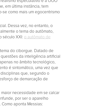
o realismo especulativo e a OOO
e, em última instância, tem
ndo-se como mais um egocentrismo
ial. Dessa vez, no entanto, o
ialmente o tema do autômato,
o século XXI:
o autômato de
o tema do ciborgue. Datado de
questões da inteligência artificial
apenas no âmbito tecnológico,
ento é sintomático, uma vez que
 disciplinas que, segundo o
” esforço de demarcação de
a maior necessidade em se calcar
nfunde, por ser o aparelho
9). Como aponta Messias: