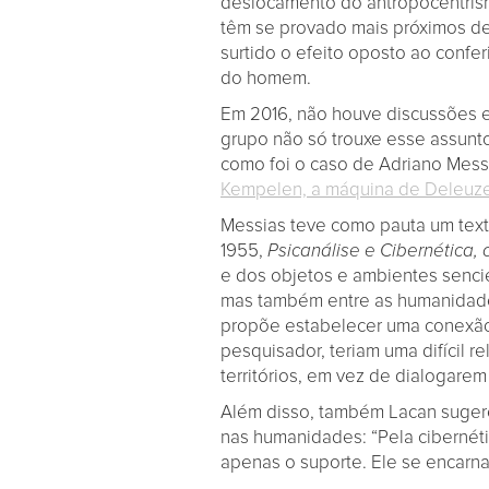
deslocamento do antropocentrism
têm se provado mais próximos de 
surtido o efeito oposto ao confe
do homem.
Em 2016, não houve discussões exp
grupo não só trouxe esse assunt
como foi o caso de Adriano Messi
Kempelen, a máquina de Deleuze
Messias teve como pauta um text
1955,
Psicanálise e Cibernética
e dos objetos e ambientes senci
mas também entre as humanidades
propõe estabelecer uma conexão e
pesquisador, teriam uma difícil
territórios, em vez de dialogarem 
Além disso, também Lacan sugere 
nas humanidades: “Pela cibernéti
apenas o suporte. Ele se encarna