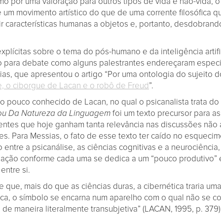
o por uma valoração para outros tipos de vida e não-vida, 
um movimento artístico do que de uma corrente filosófica qu
rir características humanas a objetos e, portanto, desdobra
lícitas sobre o tema do pós-humano e da inteligência artific
o para debate como alguns palestrantes endereçaram espec
as, que apresentou o artigo “Por uma ontologia do sujeito d
, o ciborgue de Lacan e o robô de Freud
”.
o pouco conhecido de Lacan, no qual o psicanalista trata d
, ou Da Natureza da Linguagem
foi um texto precursor para as 
entes que hoje ganham tanta relevância nas discussões não 
. Para Messias, o fato de esse texto ter caído no esquecim
ntre a psicanálise, as ciências cognitivas e a neurociência,
 relação conforme cada uma se dedica a um “pouco produtivo
entre si.
que, mais do que as ciências duras, a cibernética traria um
ca, o símbolo se encarna num aparelho com o qual não se co
 de maneira literalmente transubjetiva” (LACAN, 1995, p. 37