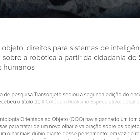
bjeto, direitos para sistemas de inteligência
 sobre a robótica a partir da cidadania de
os humanos
 de pesquisa Transobjeto sediou a segunda edição do enco
ecebeu o título de
II Colóquio Realismo Especulativo: desaf
Ontologia Orientada ao Objeto (OOO) havia ganhado um tom
sas para tratar de um novo olhar e valoração sobre os objeto
um olhar mais dúbio diante desse pensamento: em vez de r