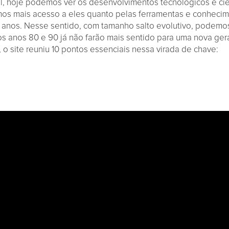
, hoje podemos ver os desenvolvimentos tecnológicos e cie
rmos mais acesso a eles quanto pelas ferramentas e conheci
s anos. Nesse sentido, com tamanho salto evolutivo, podemo
 nos anos 80 e 90 já não farão mais sentido para uma nova g
, o site reuniu 10 pontos essenciais nessa virada de chave: