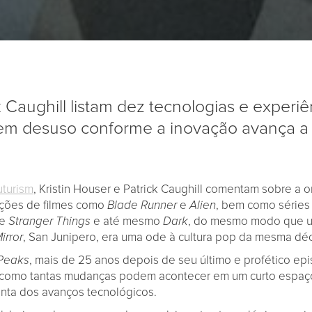
k Caughill listam dez tecnologias e experi
em desuso conforme a inovação avança a n
uturism
, Kristin Houser e Patrick Caughill comentam sobre a 
ações de filmes como
Blade Runner
e
Alien
, bem como séries
de
Stranger Things
e até mesmo
Dark
, do mesmo modo que u
irror
, San Junipero, era uma ode à cultura pop da mesma dé
Peaks
, mais de 25 anos depois de seu último e profético ep
 como tantas mudanças podem acontecer em um curto espaç
ta dos avanços tecnológicos.